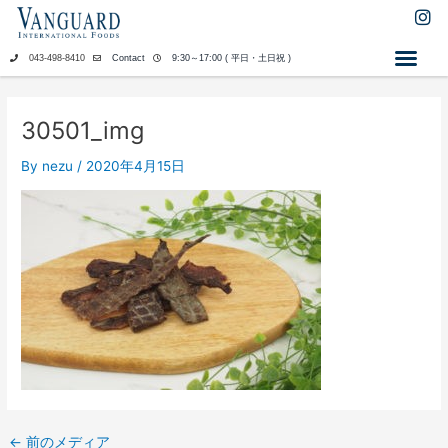
内
I
n
容
s
を
043-498-8410
Contact
9:30～17:00 ( 平日・土日祝 )
t
ス
a
キ
g
ッ
r
30501_img
a
プ
m
By
nezu
/
2020年4月15日
←
前のメディア