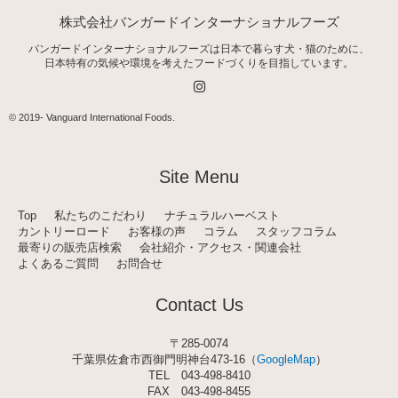
株式会社バンガードインターナショナルフーズ
バンガードインターナショナルフーズは日本で暮らす犬・猫のために、
日本特有の気候や環境を考えたフードづくりを目指しています。
I
n
s
t
© 2019-
Vanguard International Foods
.
a
g
r
a
Site Menu
m
Top
私たちのこだわり
ナチュラルハーベスト
カントリーロード
お客様の声
コラム
スタッフコラム
最寄りの販売店検索
会社紹介・アクセス・関連会社
よくあるご質問
お問合せ
Contact Us
〒285-0074
千葉県佐倉市西御門明神台473-16（
GoogleMap
）
TEL
043-498-8410
FAX 043-498-8455