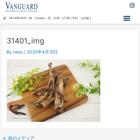
内
I
n
容
s
を
043-498-8410
Contact
9:30～17:00 ( 平日・土日祝 )
t
ス
a
キ
g
ッ
r
31401_img
a
プ
m
By
nezu
/
2020年4月15日
←
前のメディア