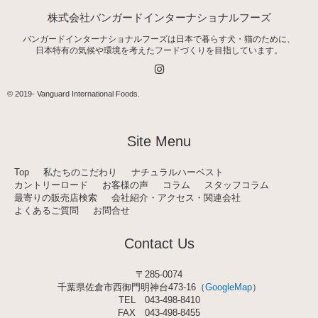
株式会社バンガードインターナショナルフーズ
バンガードインターナショナルフーズは日本で暮らす犬・猫のために、
日本特有の気候や環境を考えたフードづくりを目指しています。
I
n
s
t
© 2019-
Vanguard International Foods
.
a
g
r
a
Site Menu
m
Top
私たちのこだわり
ナチュラルハーベスト
カントリーロード
お客様の声
コラム
スタッフコラム
最寄りの販売店検索
会社紹介・アクセス・関連会社
よくあるご質問
お問合せ
Contact Us
〒285-0074
千葉県佐倉市西御門明神台473-16（
GoogleMap
）
TEL
043-498-8410
FAX 043-498-8455