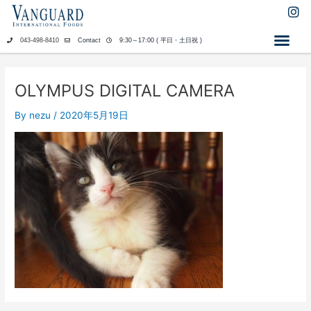
内
I
n
容
s
を
043-498-8410
Contact
9:30～17:00 ( 平日・土日祝 )
t
ス
a
キ
g
ッ
r
OLYMPUS DIGITAL CAMERA
a
プ
m
By
nezu
/
2020年5月19日