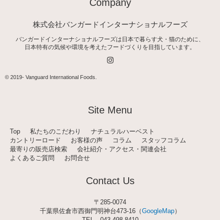
Company
株式会社バンガードインターナショナルフーズ
バンガードインターナショナルフーズは日本で暮らす犬・猫のために、
日本特有の気候や環境を考えたフードづくりを目指しています。
I
n
s
t
© 2019-
Vanguard International Foods
.
a
g
r
a
Site Menu
m
Top
私たちのこだわり
ナチュラルハーベスト
カントリーロード
お客様の声
コラム
スタッフコラム
最寄りの販売店検索
会社紹介・アクセス・関連会社
よくあるご質問
お問合せ
Contact Us
〒285-0074
千葉県佐倉市西御門明神台473-16（
GoogleMap
）
TEL
043-498-8410