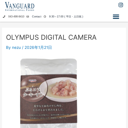
内
I
n
容
s
を
043-498-8410
Contact
9:30～17:00 ( 平日・土日祝 )
t
ス
a
キ
g
ッ
r
OLYMPUS DIGITAL CAMERA
a
プ
m
By
nezu
/
2026年1月21日