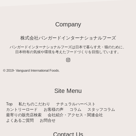
Company
株式会社バンガードインターナショナルフーズ
バンガードインターナショナルフーズは日本で暮らす犬・猫のために、
日本特有の気候や環境を考えたフードづくりを目指しています。
I
n
s
t
© 2019-
Vanguard International Foods
.
a
g
r
a
Site Menu
m
Top
私たちのこだわり
ナチュラルハーベスト
カントリーロード
お客様の声
コラム
スタッフコラム
最寄りの販売店検索
会社紹介・アクセス・関連会社
よくあるご質問
お問合せ
Contact Us