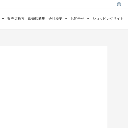
I
n
s
t
a
販売店検索
販売店募集
会社概要
お問合せ
ショッピングサイト
g
r
a
m