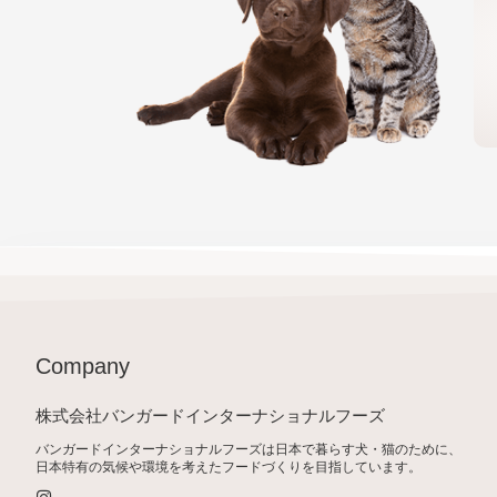
Company
株式会社バンガードインターナショナルフーズ
バンガードインターナショナルフーズは日本で暮らす犬・猫のために、
日本特有の気候や環境を考えたフードづくりを目指しています。
I