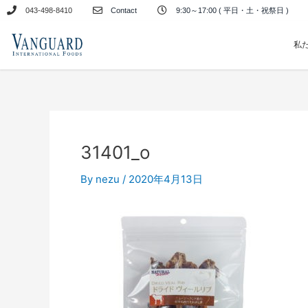
内
043-498-8410
Contact
9:30～17:00 ( 平日・土・祝祭日 )
容
を
私
ス
キ
ッ
プ
31401_o
By
nezu
/
2020年4月13日