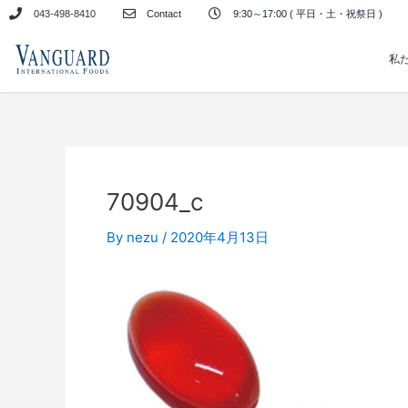
内
043-498-8410
Contact
9:30～17:00 ( 平日・土・祝祭日 )
容
を
私
ス
キ
ッ
プ
70904_c
By
nezu
/
2020年4月13日