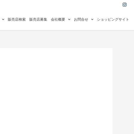
I
n
s
t
a
販売店検索
販売店募集
会社概要
お問合せ
ショッピングサイト
g
r
a
m