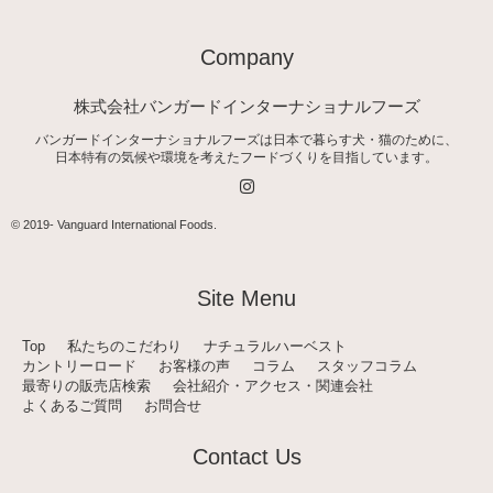
Company
株式会社バンガードインターナショナルフーズ
バンガードインターナショナルフーズは日本で暮らす犬・猫のために、
日本特有の気候や環境を考えたフードづくりを目指しています。
I
n
s
t
© 2019-
Vanguard International Foods
.
a
g
r
a
Site Menu
m
Top
私たちのこだわり
ナチュラルハーベスト
カントリーロード
お客様の声
コラム
スタッフコラム
最寄りの販売店検索
会社紹介・アクセス・関連会社
よくあるご質問
お問合せ
Contact Us