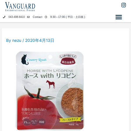
内
I
n
容
s
を
043-498-8410
Contact
9:30～17:00 ( 平日・土日祝 )
t
ス
a
キ
g
ッ
r
By
nezu
/
2020年4月13日
a
プ
m