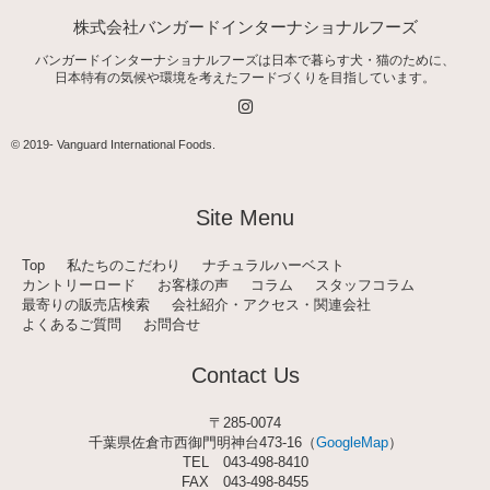
株式会社バンガードインターナショナルフーズ
バンガードインターナショナルフーズは日本で暮らす犬・猫のために、
日本特有の気候や環境を考えたフードづくりを目指しています。
I
n
s
t
© 2019-
Vanguard International Foods
.
a
g
r
a
Site Menu
m
Top
私たちのこだわり
ナチュラルハーベスト
カントリーロード
お客様の声
コラム
スタッフコラム
最寄りの販売店検索
会社紹介・アクセス・関連会社
よくあるご質問
お問合せ
Contact Us
〒285-0074
千葉県佐倉市西御門明神台473-16（
GoogleMap
）
TEL
043-498-8410
FAX 043-498-8455