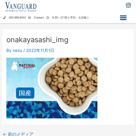
内
I
n
容
s
を
043-498-8410
Contact
9:30～17:00 ( 平日・土日祝 )
t
ス
a
キ
g
ッ
r
onakayasashi_img
a
プ
m
By
nezu
/
2022年11月1日
←
前のメディア