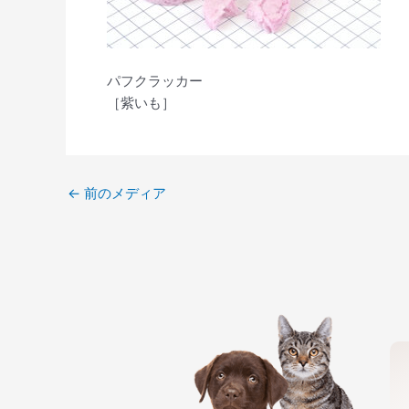
パフクラッカー
［紫いも］
←
前のメディア