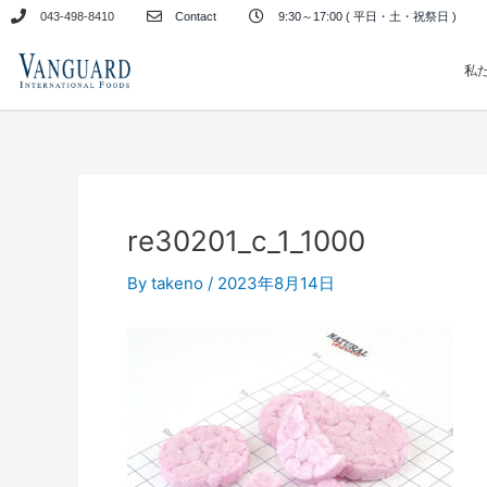
内
043-498-8410
Contact
9:30～17:00 ( 平日・土・祝祭日 )
容
を
私
ス
キ
ッ
プ
re30201_c_1_1000
By
takeno
/
2023年8月14日