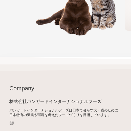
Company
株式会社バンガードインターナショナルフーズ
バンガードインターナショナルフーズは日本で暮らす犬・猫のために、
日本特有の気候や環境を考えたフードづくりを目指しています。
I
n
s