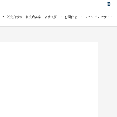
I
n
s
t
a
販売店検索
販売店募集
会社概要
お問合せ
ショッピングサイト
g
r
a
m