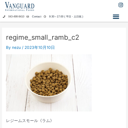
内
I
n
容
s
を
043-498-8410
Contact
9:30～17:00 ( 平日・土日祝 )
t
ス
a
キ
g
ッ
r
regime_small_ramb_c2
a
プ
m
By
nezu
/
2023年10月10日
レジームスモール《ラム》