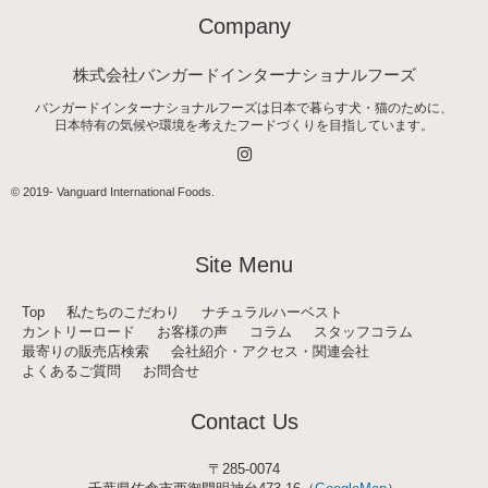
Company
株式会社バンガードインターナショナルフーズ
バンガードインターナショナルフーズは日本で暮らす犬・猫のために、
日本特有の気候や環境を考えたフードづくりを目指しています。
I
n
s
t
© 2019-
Vanguard International Foods
.
a
g
r
a
Site Menu
m
Top
私たちのこだわり
ナチュラルハーベスト
カントリーロード
お客様の声
コラム
スタッフコラム
最寄りの販売店検索
会社紹介・アクセス・関連会社
よくあるご質問
お問合せ
Contact Us
〒285-0074