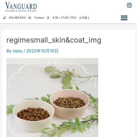
内
I
n
容
s
を
043-498-8410
Contact
9:30～17:00 ( 平日・土日祝 )
t
ス
a
キ
g
ッ
r
regimesmall_skin&coat_img
a
プ
m
By
nezu
/
2023年10月10日