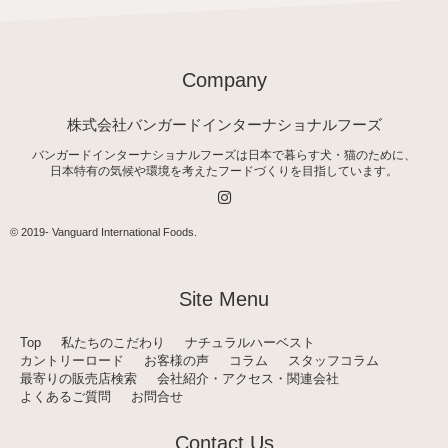
Company
株式会社バンガードインターナショナルフーズ
バンガードインターナショナルフーズは日本で暮らす犬・猫のために、
日本特有の気候や環境を考えたフードづくりを目指しています。
I
n
s
t
© 2019-
Vanguard International Foods
.
a
g
r
a
Site Menu
m
Top
私たちのこだわり
ナチュラルハーベスト
カントリーロード
お客様の声
コラム
スタッフコラム
最寄りの販売店検索
会社紹介・アクセス・関連会社
よくあるご質問
お問合せ
Contact Us