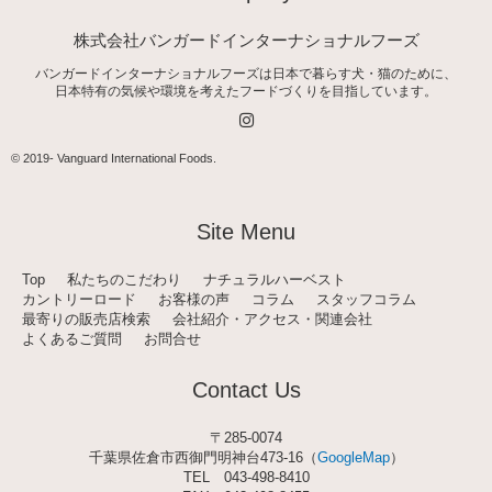
株式会社バンガードインターナショナルフーズ
バンガードインターナショナルフーズは日本で暮らす犬・猫のために、
日本特有の気候や環境を考えたフードづくりを目指しています。
I
n
s
t
© 2019-
Vanguard International Foods
.
a
g
r
a
Site Menu
m
Top
私たちのこだわり
ナチュラルハーベスト
カントリーロード
お客様の声
コラム
スタッフコラム
最寄りの販売店検索
会社紹介・アクセス・関連会社
よくあるご質問
お問合せ
Contact Us
〒285-0074
千葉県佐倉市西御門明神台473-16（
GoogleMap
）
TEL
043-498-8410