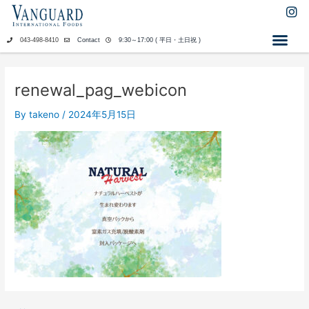
内
I
n
容
s
を
043-498-8410
Contact
9:30～17:00 ( 平日・土日祝 )
t
ス
a
キ
g
ッ
r
renewal_pag_webicon
a
プ
m
By
takeno
/
2024年5月15日