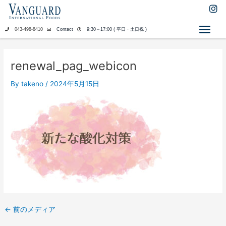
内
I
n
容
s
を
043-498-8410
Contact
9:30～17:00 ( 平日・土日祝 )
t
ス
a
キ
g
ッ
r
renewal_pag_webicon
a
プ
m
By
takeno
/
2024年5月15日
←
前のメディア