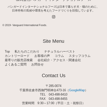
バンガードインターナショナルフーズは日本で暮らす犬・猫のために、
日本特有の気候や環境を考えたフードづくりを目指しています。
I
n
s
t
© 2019-
Vanguard International Foods
.
a
g
r
a
Site Menu
m
Top
私たちのこだわり
ナチュラルハーベスト
カントリーロード
お客様の声
コラム
スタッフコラム
最寄りの販売店検索
会社紹介・アクセス・関連会社
よくあるご質問
お問合せ
Contact Us
〒285-0074
千葉県佐倉市西御門明神台473-16（
GoogleMap
）
TEL
043-498-8410
FAX 043-498-8455
営業時間 9:30～17:00（平日・土・祝祭日）