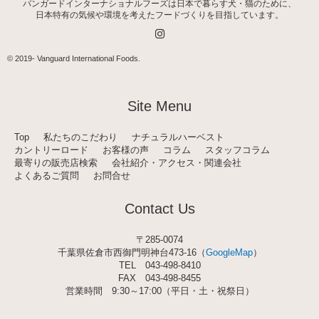
バンガードインターナショナルフーズは日本で暮らす犬・猫のために、
日本特有の気候や環境を考えたフードづくりを目指しています。
I
n
s
t
© 2019-
Vanguard International Foods
.
a
g
r
a
Site Menu
m
Top
私たちのこだわり
ナチュラルハーベスト
カントリーロード
お客様の声
コラム
スタッフコラム
最寄りの販売店検索
会社紹介・アクセス・関連会社
よくあるご質問
お問合せ
Contact Us
〒285-0074
千葉県佐倉市西御門明神台473-16（
GoogleMap
）
TEL
043-498-8410
FAX 043-498-8455
営業時間 9:30～17:00（平日・土・祝祭日）