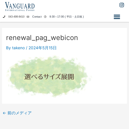
内
I
n
容
s
を
043-498-8410
Contact
9:30～17:00 ( 平日・土日祝 )
t
ス
a
キ
g
ッ
r
renewal_pag_webicon
a
プ
m
By
takeno
/
2024年5月15日
←
前のメディア