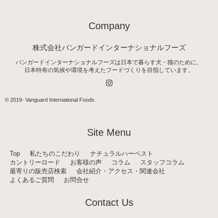
Company
株式会社バンガードインターナショナルフーズ
バンガードインターナショナルフーズは日本で暮らす犬・猫のために、
日本特有の気候や環境を考えたフードづくりを目指しています。
I
n
s
t
© 2019-
Vanguard International Foods
.
a
g
r
a
Site Menu
m
Top
私たちのこだわり
ナチュラルハーベスト
カントリーロード
お客様の声
コラム
スタッフコラム
最寄りの販売店検索
会社紹介・アクセス・関連会社
よくあるご質問
お問合せ
Contact Us