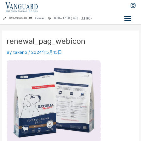
内
I
n
容
s
を
043-498-8410
Contact
9:30～17:00 ( 平日・土日祝 )
t
ス
a
キ
g
ッ
r
renewal_pag_webicon
a
プ
m
By
takeno
/
2024年5月15日