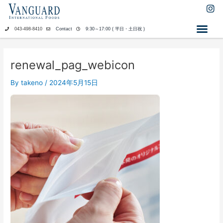
内
I
n
容
s
を
043-498-8410
Contact
9:30～17:00 ( 平日・土日祝 )
t
ス
a
キ
g
ッ
r
renewal_pag_webicon
a
プ
m
By
takeno
/
2024年5月15日