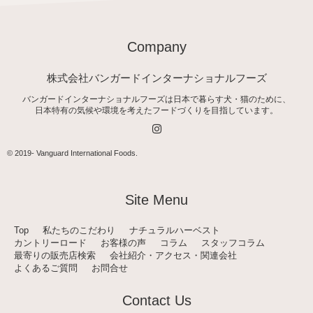
Company
株式会社バンガードインターナショナルフーズ
バンガードインターナショナルフーズは日本で暮らす犬・猫のために、
日本特有の気候や環境を考えたフードづくりを目指しています。
I
n
s
t
© 2019-
Vanguard International Foods
.
a
g
r
a
Site Menu
m
Top
私たちのこだわり
ナチュラルハーベスト
カントリーロード
お客様の声
コラム
スタッフコラム
最寄りの販売店検索
会社紹介・アクセス・関連会社
よくあるご質問
お問合せ
Contact Us