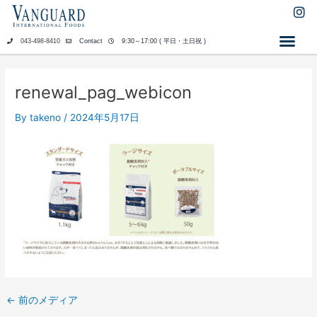
内
I
n
容
s
を
043-498-8410
Contact
9:30～17:00 ( 平日・土日祝 )
t
ス
a
キ
g
ッ
r
renewal_pag_webicon
a
プ
m
By
takeno
/
2024年5月17日
←
前のメディア