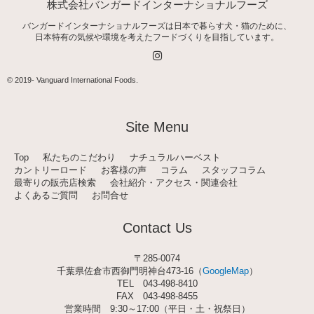
株式会社バンガードインターナショナルフーズ
バンガードインターナショナルフーズは日本で暮らす犬・猫のために、
日本特有の気候や環境を考えたフードづくりを目指しています。
I
n
s
t
© 2019-
Vanguard International Foods
.
a
g
r
a
Site Menu
m
Top
私たちのこだわり
ナチュラルハーベスト
カントリーロード
お客様の声
コラム
スタッフコラム
最寄りの販売店検索
会社紹介・アクセス・関連会社
よくあるご質問
お問合せ
Contact Us
〒285-0074
千葉県佐倉市西御門明神台473-16（
GoogleMap
）
TEL
043-498-8410
FAX 043-498-8455
営業時間 9:30～17:00（平日・土・祝祭日）