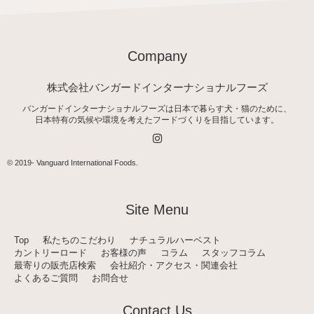
Company
株式会社バンガードインターナショナルフーズ
バンガードインターナショナルフーズは日本で暮らす犬・猫のために、
日本特有の気候や環境を考えたフードづくりを目指しています。
I
n
s
t
© 2019-
Vanguard International Foods
.
a
g
r
a
Site Menu
m
Top
私たちのこだわり
ナチュラルハーベスト
カントリーロード
お客様の声
コラム
スタッフコラム
最寄りの販売店検索
会社紹介・アクセス・関連会社
よくあるご質問
お問合せ
Contact Us