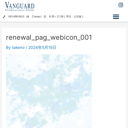
内
I
n
容
s
を
043-498-8410
Contact
9:30～17:00 ( 平日・土日祝 )
t
ス
a
キ
g
ッ
r
renewal_pag_webicon_001
a
プ
m
By
takeno
/
2024年5月15日