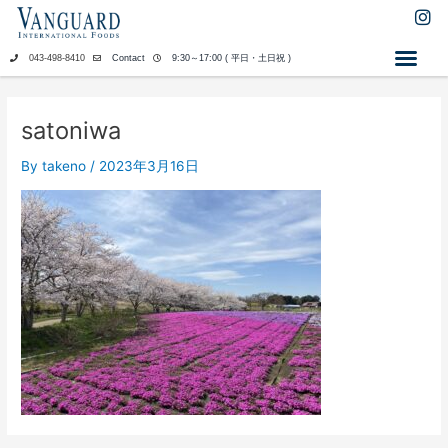
内
I
n
容
s
を
043-498-8410
Contact
9:30～17:00 ( 平日・土日祝 )
t
ス
a
キ
g
ッ
r
satoniwa
a
プ
m
By
takeno
/
2023年3月16日