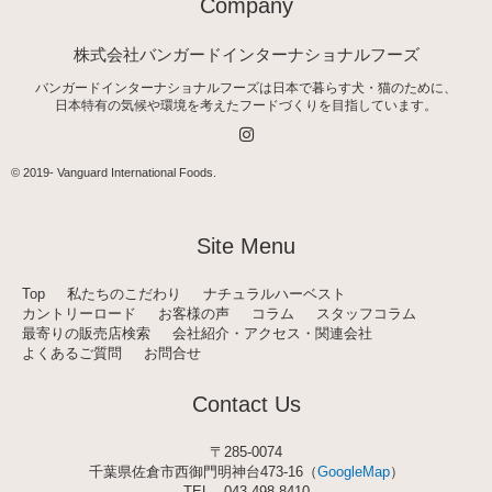
Company
株式会社バンガードインターナショナルフーズ
バンガードインターナショナルフーズは日本で暮らす犬・猫のために、
日本特有の気候や環境を考えたフードづくりを目指しています。
I
n
s
t
© 2019-
Vanguard International Foods
.
a
g
r
a
Site Menu
m
Top
私たちのこだわり
ナチュラルハーベスト
カントリーロード
お客様の声
コラム
スタッフコラム
最寄りの販売店検索
会社紹介・アクセス・関連会社
よくあるご質問
お問合せ
Contact Us
〒285-0074
千葉県佐倉市西御門明神台473-16（
GoogleMap
）
TEL
043-498-8410