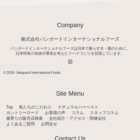
Company
株式会社バンガードインターナショナルフーズ
バンガードインターナショナルフーズは日本で暮らす犬・猫のために、
日本特有の気候や環境を考えたフードづくりを目指しています。
I
n
s
t
© 2019-
Vanguard International Foods
.
a
g
r
a
Site Menu
m
Top
私たちのこだわり
ナチュラルハーベスト
カントリーロード
お客様の声
コラム
スタッフコラム
最寄りの販売店検索
会社紹介・アクセス・関連会社
よくあるご質問
お問合せ
Contact Us