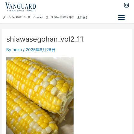
内
I
n
容
s
を
043-498-8410
Contact
9:30～17:00 ( 平日・土日祝 )
t
ス
a
キ
g
ッ
r
shiawasegohan_vol2_11
a
プ
m
By
nezu
/
2025年8月26日