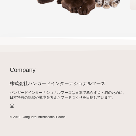
Company
株式会社バンガードインターナショナルフーズ
バンガードインターナショナルフーズは日本で暮らす犬・猫のために、
日本特有の気候や環境を考えたフードづくりを目指しています。
I
n
s
t
© 2019-
Vanguard International Foods
.
a
g
r
a