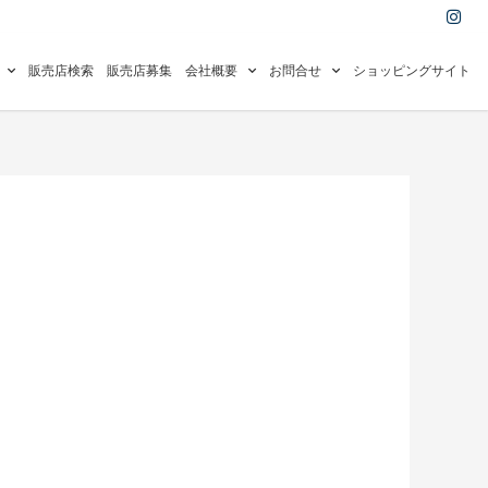
I
n
s
t
a
販売店検索
販売店募集
会社概要
お問合せ
ショッピングサイト
g
r
a
m