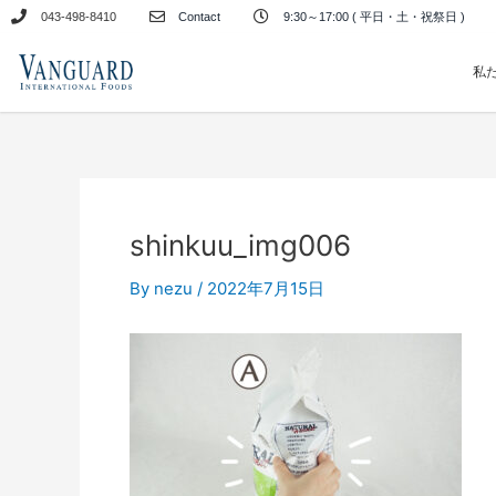
内
043-498-8410
Contact
9:30～17:00 ( 平日・土・祝祭日 )
容
を
私
ス
キ
ッ
プ
shinkuu_img006
By
nezu
/
2022年7月15日