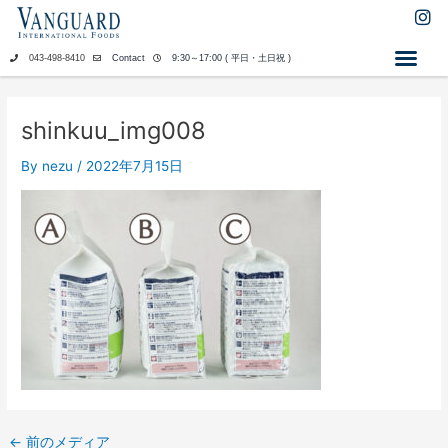
内
I
n
容
s
を
043-498-8410
Contact
9:30～17:00 ( 平日・土日祝 )
t
ス
a
キ
g
ッ
r
shinkuu_img008
a
プ
m
By
nezu
/
2022年7月15日
←
前のメディア