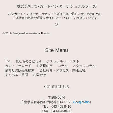
株式会社バンガードインターナショナルフーズ
バンガードインターナショナルフーズは日本で暮らす犬・猫のために、
日本特有の気候や環境を考えたフードづくりを目指しています。
I
n
s
t
© 2019-
Vanguard International Foods
.
a
g
r
a
Site Menu
m
Top
私たちのこだわり
ナチュラルハーベスト
カントリーロード
お客様の声
コラム
スタッフコラム
最寄りの販売店検索
会社紹介・アクセス・関連会社
よくあるご質問
お問合せ
Contact Us
〒285-0074
千葉県佐倉市西御門明神台473-16（
GoogleMap
）
TEL
043-498-8410
FAX 043-498-8455