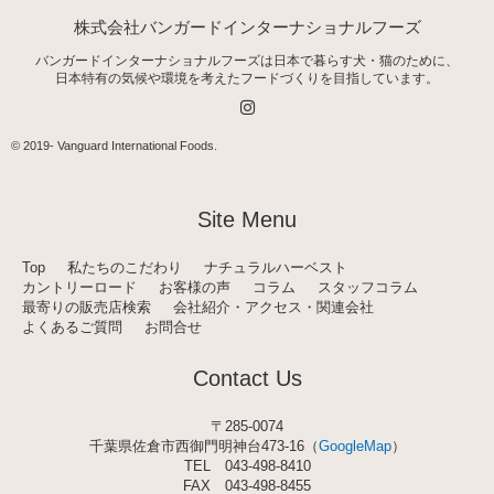
株式会社バンガードインターナショナルフーズ
バンガードインターナショナルフーズは日本で暮らす犬・猫のために、
日本特有の気候や環境を考えたフードづくりを目指しています。
I
n
s
t
© 2019-
Vanguard International Foods
.
a
g
r
a
Site Menu
m
Top
私たちのこだわり
ナチュラルハーベスト
カントリーロード
お客様の声
コラム
スタッフコラム
最寄りの販売店検索
会社紹介・アクセス・関連会社
よくあるご質問
お問合せ
Contact Us
〒285-0074
千葉県佐倉市西御門明神台473-16（
GoogleMap
）
TEL
043-498-8410
FAX 043-498-8455