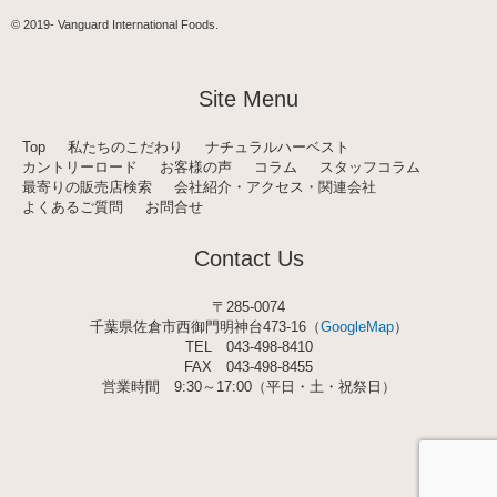
s
t
© 2019-
Vanguard International Foods
.
a
g
r
a
Site Menu
m
Top
私たちのこだわり
ナチュラルハーベスト
カントリーロード
お客様の声
コラム
スタッフコラム
最寄りの販売店検索
会社紹介・アクセス・関連会社
よくあるご質問
お問合せ
Contact Us
〒285-0074
千葉県佐倉市西御門明神台473-16（
GoogleMap
）
TEL
043-498-8410
FAX 043-498-8455
営業時間 9:30～17:00（平日・土・祝祭日）