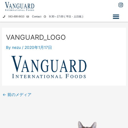
内
I
n
容
s
を
043-498-8410
Contact
9:30～17:00 ( 平日・土日祝 )
t
ス
a
キ
g
ッ
r
VANGUARD_LOGO
a
プ
m
By
nezu
/
2020年1月17日
←
前のメディア