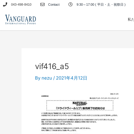
内
043-498-8410
Contact
9:30～17:00 ( 平日・土・祝祭日 )
容
を
私
ス
キ
ッ
プ
vif416_a5
By
nezu
/
2021年4月12日