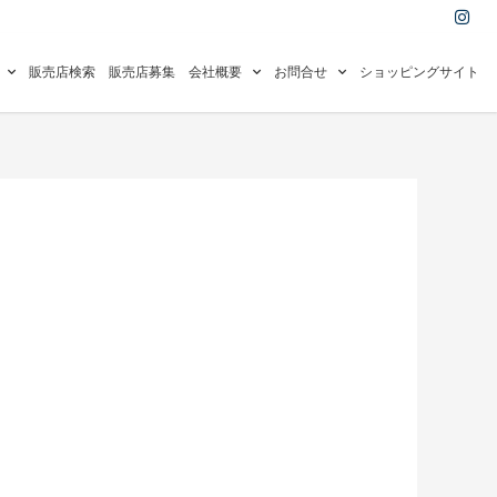
I
n
s
t
a
販売店検索
販売店募集
会社概要
お問合せ
ショッピングサイト
g
r
a
m