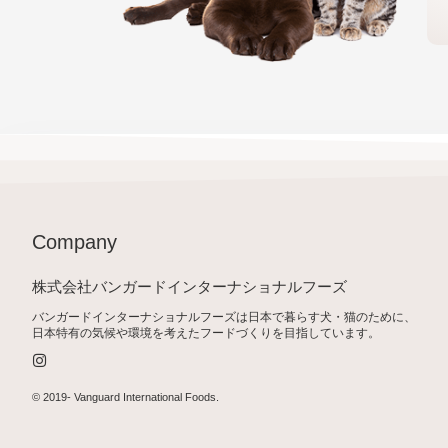
Company
株式会社バンガードインターナショナルフーズ
バンガードインターナショナルフーズは日本で暮らす犬・猫のために、
日本特有の気候や環境を考えたフードづくりを目指しています。
I
n
s
t
© 2019-
Vanguard International Foods
.
a
g
r