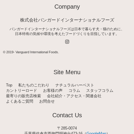
Company
株式会社バンガードインターナショナルフーズ
バンガードインターナショナルフーズは日本で暮らす犬・猫のために、
日本特有の気候や環境を考えたフードづくりを目指しています。
I
n
s
t
© 2019-
Vanguard International Foods
.
a
g
r
a
Site Menu
m
Top
私たちのこだわり
ナチュラルハーベスト
カントリーロード
お客様の声
コラム
スタッフコラム
最寄りの販売店検索
会社紹介・アクセス・関連会社
よくあるご質問
お問合せ
Contact Us
〒285-0074
千葉県佐倉市西御門明神台473-16（
GoogleMap
）