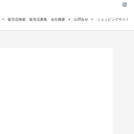
I
n
s
t
a
販売店検索
販売店募集
会社概要
お問合せ
ショッピングサイト
g
r
a
m