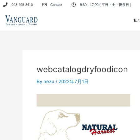
内
043-498-8410
Contact
9:30～17:00 ( 平日・土・祝祭日 )
容
を
私
ス
キ
ッ
プ
webcatalogdryfoodicon
By
nezu
/
2022年7月1日