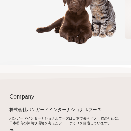
Company
株式会社バンガードインターナショナルフーズ
バンガードインターナショナルフーズは日本で暮らす犬・猫のために、
日本特有の気候や環境を考えたフードづくりを目指しています。
I