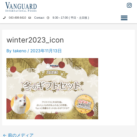
内
I
n
容
s
を
043-498-8410
Contact
9:30～17:00 ( 平日・土日祝 )
t
ス
a
キ
g
ッ
r
winter2023_icon
a
プ
m
By
takeno
/
2023年11月13日
←
前のメディア