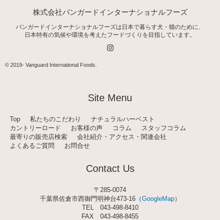
株式会社バンガードインターナショナルフーズ
バンガードインターナショナルフーズは日本で暮らす犬・猫のために、
日本特有の気候や環境を考えたフードづくりを目指しています。
I
n
s
t
© 2019-
Vanguard International Foods
.
a
g
r
a
Site Menu
m
Top
私たちのこだわり
ナチュラルハーベスト
カントリーロード
お客様の声
コラム
スタッフコラム
最寄りの販売店検索
会社紹介・アクセス・関連会社
よくあるご質問
お問合せ
Contact Us
〒285-0074
千葉県佐倉市西御門明神台473-16（
GoogleMap
）
TEL
043-498-8410
FAX 043-498-8455