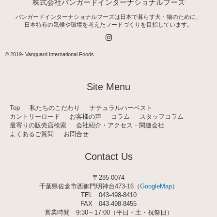
株式会社バンガードインターナショナルフーズ
バンガードインターナショナルフーズは日本で暮らす犬・猫のために、
日本特有の気候や環境を考えたフードづくりを目指しています。
I
n
s
t
© 2019-
Vanguard International Foods
.
a
g
r
a
Site Menu
m
Top
私たちのこだわり
ナチュラルハーベスト
カントリーロード
お客様の声
コラム
スタッフコラム
最寄りの販売店検索
会社紹介・アクセス・関連会社
よくあるご質問
お問合せ
Contact Us
〒285-0074
千葉県佐倉市西御門明神台473-16（
GoogleMap
）
TEL
043-498-8410
FAX 043-498-8455
営業時間 9:30～17:00（平日・土・祝祭日）