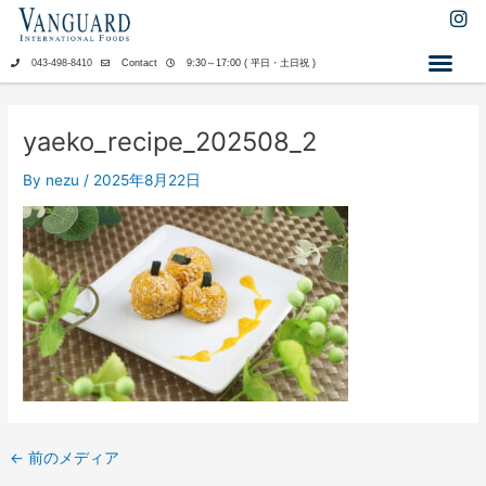
内
I
n
容
s
を
043-498-8410
Contact
9:30～17:00 ( 平日・土日祝 )
t
ス
a
キ
g
ッ
r
yaeko_recipe_202508_2
a
プ
m
By
nezu
/
2025年8月22日
←
前のメディア