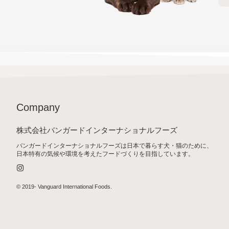
Company
株式会社バンガードインターナショナルフーズ
バンガードインターナショナルフーズは日本で暮らす犬・猫のために、
日本特有の気候や環境を考えたフードづくりを目指しています。
I
n
s
t
© 2019-
Vanguard International Foods
.
a
g
r
a
m