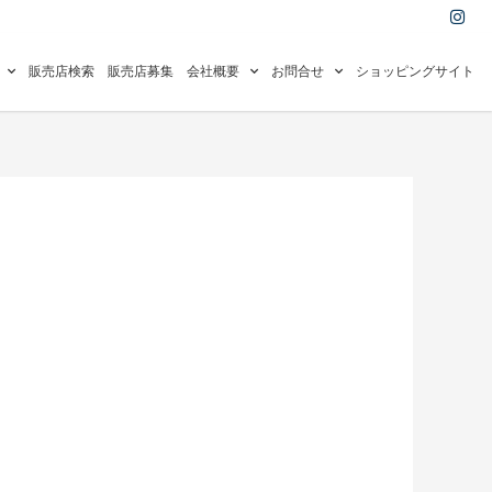
I
n
s
t
a
販売店検索
販売店募集
会社概要
お問合せ
ショッピングサイト
g
r
a
m