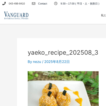
内
043-498-8410
Contact
9:30～17:00 ( 平日・土・祝祭日 )
容
を
私
ス
キ
ッ
プ
yaeko_recipe_202508_3
By
nezu
/
2025年8月22日