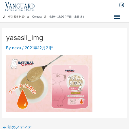
内
I
n
容
s
を
043-498-8410
Contact
9:30～17:00 ( 平日・土日祝 )
t
ス
a
キ
g
ッ
r
yasasii_img
a
プ
m
By
nezu
/
2021年12月21日
←
前のメディア