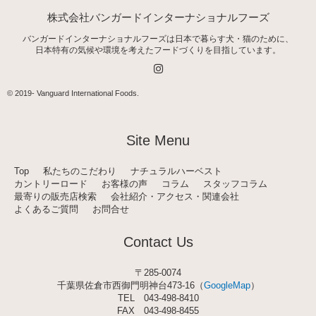
株式会社バンガードインターナショナルフーズ
バンガードインターナショナルフーズは日本で暮らす犬・猫のために、
日本特有の気候や環境を考えたフードづくりを目指しています。
I
n
s
t
© 2019-
Vanguard International Foods
.
a
g
r
a
Site Menu
m
Top
私たちのこだわり
ナチュラルハーベスト
カントリーロード
お客様の声
コラム
スタッフコラム
最寄りの販売店検索
会社紹介・アクセス・関連会社
よくあるご質問
お問合せ
Contact Us
〒285-0074
千葉県佐倉市西御門明神台473-16（
GoogleMap
）
TEL
043-498-8410
FAX 043-498-8455