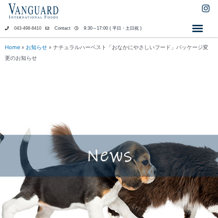
内
I
n
容
s
を
043-498-8410
Contact
9:30～17:00 ( 平日・土日祝 )
t
ス
a
キ
Home
»
お知らせ
»
ナチュラルハーベスト「おなかにやさしいフード」パッケージ変
g
ッ
更のお知らせ
r
a
プ
m