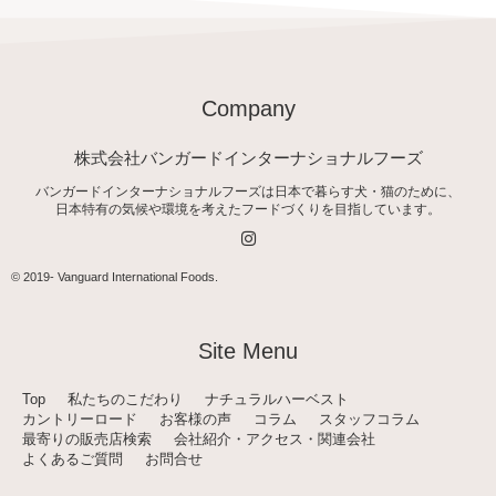
Company
株式会社バンガードインターナショナルフーズ
バンガードインターナショナルフーズは日本で暮らす犬・猫のために、
日本特有の気候や環境を考えたフードづくりを目指しています。
I
n
s
t
© 2019-
Vanguard International Foods
.
a
g
r
a
Site Menu
m
Top
私たちのこだわり
ナチュラルハーベスト
カントリーロード
お客様の声
コラム
スタッフコラム
最寄りの販売店検索
会社紹介・アクセス・関連会社
よくあるご質問
お問合せ