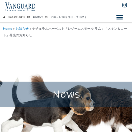
内
I
n
容
s
を
043-498-8410
Contact
9:30～17:00 ( 平日・土日祝 )
t
ス
a
キ
Home
»
お知らせ
»
ナチュラルハーベスト「レジームスモール ラム」「スキン＆コー
g
ッ
ト」発売のお知らせ
r
a
プ
m