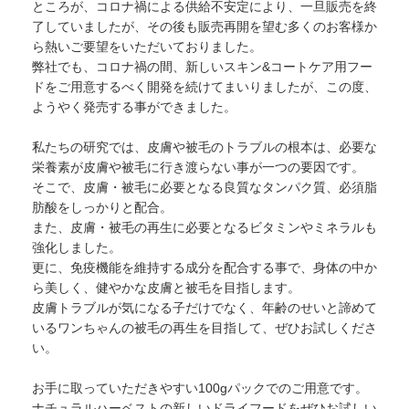
ところが、コロナ禍による供給不安定により、一旦販売を終
了していましたが、その後も販売再開を望む多くのお客様か
ら熱いご要望をいただいておりました。
弊社でも、コロナ禍の間、新しいスキン&コートケア用フー
ドをご用意するべく開発を続けてまいりましたが、この度、
ようやく発売する事ができました。
私たちの研究では、皮膚や被毛のトラブルの根本は、必要な
栄養素が皮膚や被毛に行き渡らない事が一つの要因です。
そこで、皮膚・被毛に必要となる良質なタンパク質、必須脂
肪酸をしっかりと配合。
また、皮膚・被毛の再生に必要となるビタミンやミネラルも
強化しました。
更に、免疫機能を維持する成分を配合する事で、身体の中か
ら美しく、健やかな皮膚と被毛を目指します。
皮膚トラブルが気になる子だけでなく、年齢のせいと諦めて
いるワンちゃんの被毛の再生を目指して、ぜひお試しくださ
い。
お手に取っていただきやすい100gパックでのご用意です。
ナチュラルハーベストの新しいドライフードをぜひお試しい