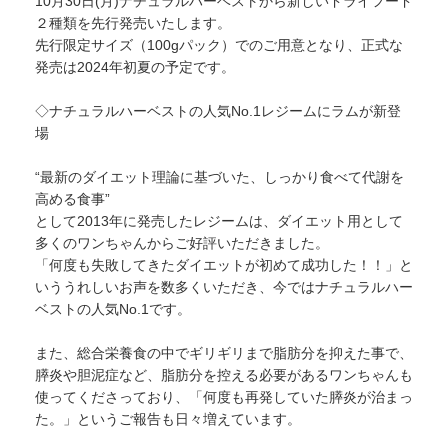
10
月30日(月)ナチュラルハーベストから新しいドライフード
２種類を先行発売いたします。
先行限定サイズ（100gパック）でのご用意となり、正式な
発売は2024年初夏の予定です。
◇ナチュラルハーベストの人気No.1レジームにラムが新登
場
“最新のダイエット理論に基づいた、しっかり食べて代謝を
高める食事”
として2013年に発売したレジームは、ダイエット用として
多くのワンちゃんからご好評いただきました。
「何度も失敗してきたダイエットが初めて成功した！！」と
いううれしいお声を数多くいただき、今ではナチュラルハー
ベストの人気No.1です。
また、総合栄養食の中でギリギリまで脂肪分を抑えた事で、
膵炎や胆泥症など、脂肪分を控える必要があるワンちゃんも
使ってくださっており、「何度も再発していた膵炎が治まっ
た。」というご報告も日々増えています。