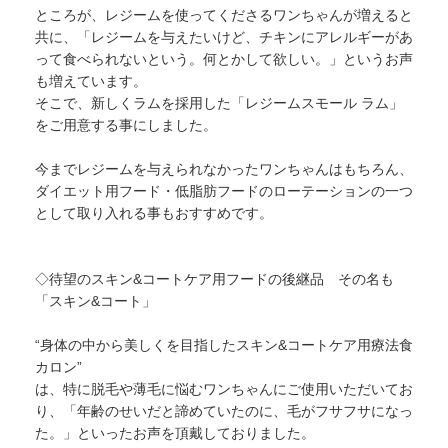
ところが、レジームを使ってくださるワンちゃんが増えると
共に、「レジームを与えたいけど、チキンにアレルギーがあ
って食べられないという。何とかして欲しい。」というお声
も増えています。
そこで、新しくラムを採用した「レジームスモール ラム」
をご用意する事にしました。
今までレジームを与えられなかったワンちゃんはもちろん、
ダイエット用フード・低脂肪フードのローテーションの一つ
として取り入れる事もおすすめです。
◇待望のスキン&コートケア用フードの後継品 その名も
「スキン&コート」
“身体の中から美しくを目指したスキン&コートケア用療法食
カロン”
は、特に脱毛や薄毛に悩むワンちゃんにご使用いただいてお
り、「年齢のせいだと諦めていたのに、毛がフサフサになっ
た。」といったお声を頂戴しておりました。