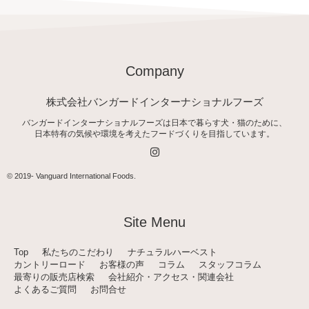
Company
株式会社バンガードインターナショナルフーズ
バンガードインターナショナルフーズは日本で暮らす犬・猫のために、
日本特有の気候や環境を考えたフードづくりを目指しています。
I
n
s
t
© 2019-
Vanguard International Foods
.
a
g
r
a
Site Menu
m
Top
私たちのこだわり
ナチュラルハーベスト
カントリーロード
お客様の声
コラム
スタッフコラム
最寄りの販売店検索
会社紹介・アクセス・関連会社
よくあるご質問
お問合せ