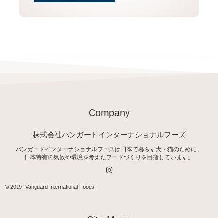
Company
株式会社バンガードインターナショナルフーズ
バンガードインターナショナルフーズは日本で暮らす犬・猫のために、
日本特有の気候や環境を考えたフードづくりを目指しています。
I
n
s
t
© 2019-
Vanguard International Foods
.
a
g
r
a