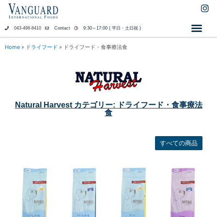
内
I
n
容
s
を
043-498-8410
Contact
9:30～17:00 ( 平日・土日祝 )
t
ス
a
キ
Home
»
ドライフード
»
ドライフード・食事療法食
g
ッ
r
a
プ
m
Natural Harvest カテゴリー: ドライフード・食事療法
食
すべての商品