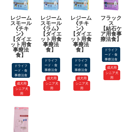
レジーム
レジーム
レジーム
フラック
スモール
スモール
《チキ
ス
《チキ
《ラム》
ン》
【結石ケ
ン》
【ダイエ
【ダイエ
ア用食事
【ダイエ
ット用食
ット用食
療法食】
ット用食
事療法
事療法
事療法
食】
食】
ドライフ
食】
ード・食
事療法食
ドライフ
ドライフ
ード・食
ード・食
ドライフ
成犬用
事療法食
事療法食
ード・食
シニア犬
事療法食
用
成犬用
成犬用
成犬用
シニア犬
シニア犬
用
用
シニア犬
用