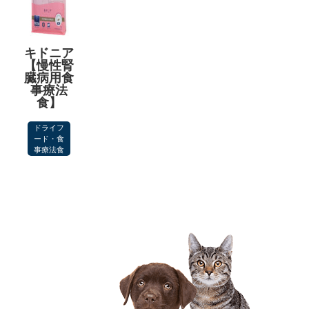
キドニア
【慢性腎
臓病用食
事療法
食】
ドライフ
ード・食
事療法食