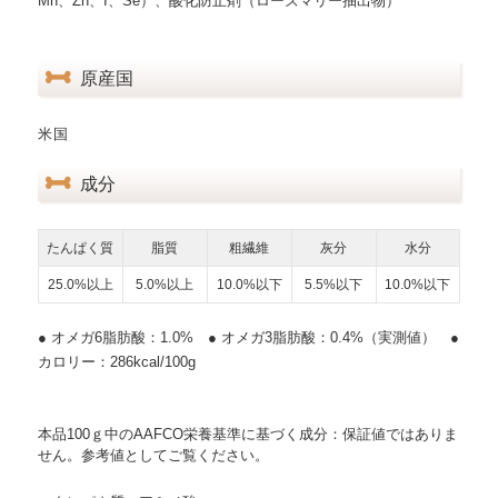
Mn、Zn、I、Se）、酸化防止剤（ローズマリー抽出物）
原産国
米国
成分
たんぱく質
脂質
粗繊維
灰分
水分
25.0%以上
5.0%以上
10.0%以下
5.5%以下
10.0%以下
● オメガ6脂肪酸：1.0% ● オメガ3脂肪酸：0.4%（実測値） ●
カロリー：286kcal/100g
本品100ｇ中のAAFCO栄養基準に基づく成分：保証値ではありま
せん。参考値としてご覧ください。