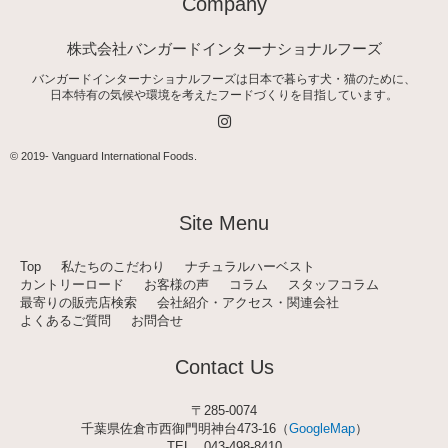
Company
株式会社バンガードインターナショナルフーズ
バンガードインターナショナルフーズは日本で暮らす犬・猫のために、
日本特有の気候や環境を考えたフードづくりを目指しています。
I
n
s
t
© 2019-
Vanguard International Foods
.
a
g
r
a
Site Menu
m
Top
私たちのこだわり
ナチュラルハーベスト
カントリーロード
お客様の声
コラム
スタッフコラム
最寄りの販売店検索
会社紹介・アクセス・関連会社
よくあるご質問
お問合せ
Contact Us
〒285-0074
千葉県佐倉市西御門明神台473-16（
GoogleMap
）
TEL
043-498-8410