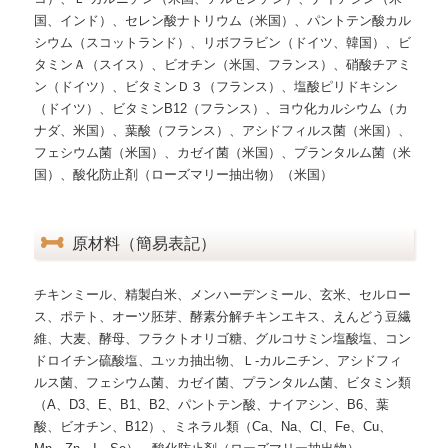
国、インド）、セレン酸ナトリウム（米国）、パントテン酸カル
シウム（スコットランド）、リボフラビン（ドイツ、韓国）、ビ
タミンＡ（スイス）、ビオチン（米国、フランス）、硝酸チアミ
ン（ドイツ）、ビタミンＤ３（フランス）、塩酸ピリドキシン
（ドイツ）、ビタミンB12（フランス）、ヨウ化カルシウム（カ
ナダ、米国）、葉酸（フランス）、アシドフィルス菌（米国）、
フェシウム菌（米国）、カゼイ菌（米国）、プランタルム菌（米
国）、酸化防止剤（ローズマリー抽出物）（米国）
原材料（簡易表記）
チキンミール、精製白米、メンハーデンミール、玄米、セルロー
ス、ポテト、オーツ胚芽、酵素分解チキンエキス、えんどう豆繊
維、大麦、酵母、フラクトオリゴ糖、グルコサミン塩酸塩、コン
ドロイチン硫酸塩、ユッカ抽出物、Ｌ-カルニチン、アシドフィ
ルス菌、フェシウム菌、カゼイ菌、プランタルム菌、ビタミン類
（A、D3、E、B1、B2、パントテン酸、ナイアシン、B6、葉
酸、ビオチン、B12）、ミネラル類（Ca、Na、Cl、Fe、Cu、