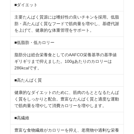
■ダイエット
主要たんぱく質源には嗜好性の良いチキンを採用。低脂
肪・高たんぱく質なフードで筋肉量を増やし、基礎代謝
を上げて、健康的な体重管理をサポート。
■低脂肪・低カロリー
脂肪分は総合栄養食としてのAAFCO栄養基準の基準値
ギリギリまで抑えました。100gあたりのカロリーは
286kcalです。
■高たんぱく質
健康的なダイエットのために、筋肉のもととなるたんぱ
く質をしっかりと配合。豊富なたんぱく質と適度な運動
で筋肉量を増やして消費カロリーを増やします。
■高繊維
豊富な食物繊維がカロリーを抑え、老廃物や過剰な栄養