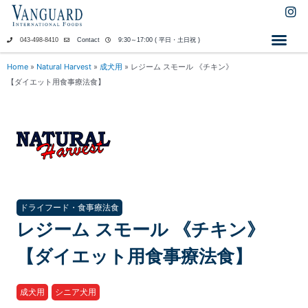
内
I
n
容
s
を
043-498-8410
Contact
9:30～17:00 ( 平日・土日祝 )
t
ス
a
キ
Home
»
Natural Harvest
»
成犬用
»
レジーム スモール 《チキン》
g
ッ
【ダイエット用食事療法食】
r
a
プ
m
ドライフード・食事療法食
レジーム スモール 《チキン》
【ダイエット用食事療法食】
成犬用
シニア犬用