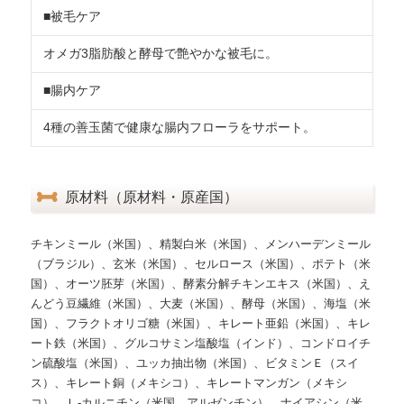
■被毛ケア
オメガ3脂肪酸と酵母で艶やかな被毛に。
■腸内ケア
4種の善玉菌で健康な腸内フローラをサポート。
原材料（原材料・原産国）
チキンミール（米国）、精製白米（米国）、メンハーデンミール
（ブラジル）、玄米（米国）、セルロース（米国）、ポテト（米
国）、オーツ胚芽（米国）、酵素分解チキンエキス（米国）、え
んどう豆繊維（米国）、大麦（米国）、酵母（米国）、海塩（米
国）、フラクトオリゴ糖（米国）、キレート亜鉛（米国）、キレ
ート鉄（米国）、グルコサミン塩酸塩（インド）、コンドロイチ
ン硫酸塩（米国）、ユッカ抽出物（米国）、ビタミンＥ（スイ
ス）、キレート銅（メキシコ）、キレートマンガン（メキシ
コ）、Ｌ-カルニチン（米国、アルゼンチン）、ナイアシン（米