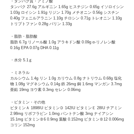
・タンパク質・アミノ酸
タンパク 27.6g アルギニン 1.65g ヒスチジン 0.65g イソロイシン
1.03g ロイシン 1.91g リジン 1.70g メチオニン 0.56g シスチン
0.40g フェニルアラニン 1.10g チロシン 0.71g トレオニン 1.10g
トリプトファン 0.28g バリン 1.33g
・脂肪・脂肪酸
脂肪 6.7g リノール酸 1.0g アラキドン酸 0.09g α-リノレン酸
0.16g EPA 0.07g DHA 0.11g
・水分 5.1ｇ
・ミネラル
カルシウム 1.4g リン 1.0g カリウム 0.8g ナトリウム 0.68g 塩化
物 1.08g マグネシウム 0.14g 鉄 26mg 銅 1.6mg マンガン 3.7mg
亜鉛 19mg ヨウ素 0.3mg セレン 0.06mg
・ビタミン・その他
ビタミンＡ 1898IU ビタミンＤ 142IU ビタミンＥ 28IU チアミン
2.98mg リボフラビン 1.0mg パントテン酸 3mg ナイアシン
15.1mg ビタミンＢ6 0.9mg 葉酸 0.152mg ビタミンＢ12 0.006mg
コリン 152mg