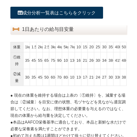
成分分析一覧表はこちらをクリック
1日あたりの給与目安量
体重
1kg
1.5kg
2kg
2.5kg
3kg
4kg
5kg
7kg
10kg
15kg
20kg
25kg
30kg
35kg
40kg
50kg
①維
35g
45g
55g
65g
75g
90g
105g
130g
165g
215g
260g
300g
340g
380g
415g
480g
持
②減
30g
35g
45g
50g
60g
70g
80g
105g
130g
170g
210g
240g
275g
305g
330g
385g
量
● 現在の体重を維持する場合は上表の〔①維持〕を、減量する場
合は〔②減量〕を目安に便の状態、毛ヅヤなどを見ながら適宜調
節してください。なお、理想体重の必要量を与えるのではなく、
現在の体重から給与量を決定してください。
●本品はAAFCO栄養基準に適合しており、本品と新鮮な水だけで
必要な栄養素を満たすことができます。
●初めて与える際は1週間ほどかけて徐々に切り替えてください。