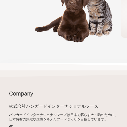
Company
株式会社バンガードインターナショナルフーズ
バンガードインターナショナルフーズは日本で暮らす犬・猫のために、
日本特有の気候や環境を考えたフードづくりを目指しています。
I