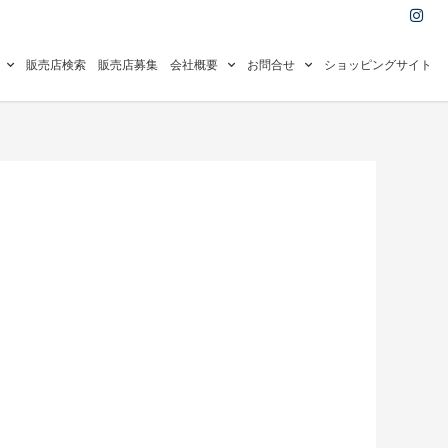
I
n
s
t
a
販売店検索
販売店募集
会社概要
お問合せ
ショッピングサイト
g
r
a
m