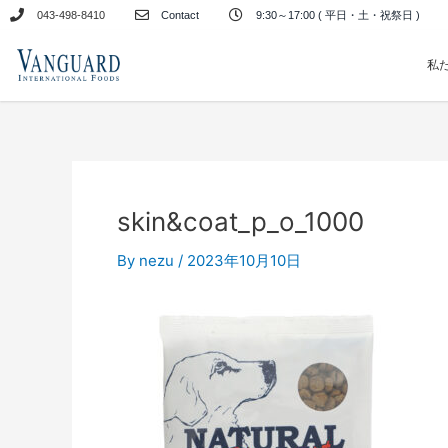
内
043-498-8410
Contact
9:30～17:00 ( 平日・土・祝祭日 )
容
を
私
ス
キ
ッ
プ
skin&coat_p_o_1000
By
nezu
/
2023年10月10日