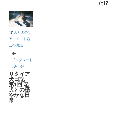
た!?
,
人と犬の話
アイメイト協
会のお話
ドッグフード
,
思い出
リタイア
犬日記
第1回 老
犬との穏
やかな日
常