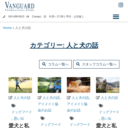
内
I
n
容
s
を
043-498-8410
Contact
9:30～17:00 ( 平日・土日祝 )
t
ス
a
キ
Home
»
人と犬の話
g
ッ
r
a
プ
カテゴリー: 人と犬の話
m
コラム一覧へ
スタッフコラム一覧へ
,
,
人と犬の話
人と犬の話
人と犬の話
人と犬の話
アイメイト協
アイメイト協
会のお話
会のお話
ドッグフード
ドッグフード
,
,
思い出
思い出
ドッグフード
ドッグフード
愛犬と私
愛犬と私