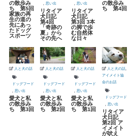
の散歩み
の散歩み
,
,
思い出
思い出
ち 第5回
ち 第4回
リタイア
リタイア
家族の再
犬日記
犬日記
生の道の
第4回
第3回 3本
先にあっ
「奇跡の
の脚で歩
たドッグ
夏」から
む自然体
スポーツ
その先へ
な日々
,
人と犬の話
人と犬の話
人と犬の話
人と犬の話
アイメイト協
会のお話
ドッグフード
ドッグフード
ドッグフード
,
,
,
思い出
思い出
思い出
ドッグフード
愛犬と私
愛犬と私
愛犬と私
の散歩み
の散歩み
の散歩み
,
思い出
ち 第3回
ち 第2回
ち 第1回
リタイア
犬日記
第2回 ア
イメイト
が吠え