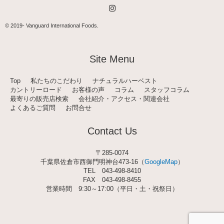
I
n
s
t
© 2019-
Vanguard International Foods
.
a
g
r
a
Site Menu
m
Top
私たちのこだわり
ナチュラルハーベスト
カントリーロード
お客様の声
コラム
スタッフコラム
最寄りの販売店検索
会社紹介・アクセス・関連会社
よくあるご質問
お問合せ
Contact Us
〒285-0074
千葉県佐倉市西御門明神台473-16（
GoogleMap
）
TEL
043-498-8410
FAX 043-498-8455
営業時間 9:30～17:00（平日・土・祝祭日）