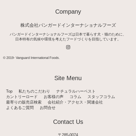
Company
株式会社バンガードインターナショナルフーズ
バンガードインターナショナルフーズは日本で暮らす犬・猫のために、
日本特有の気候や環境を考えたフードづくりを目指しています。
I
n
s
t
© 2019-
Vanguard International Foods
.
a
g
r
a
Site Menu
m
Top
私たちのこだわり
ナチュラルハーベスト
カントリーロード
お客様の声
コラム
スタッフコラム
最寄りの販売店検索
会社紹介・アクセス・関連会社
よくあるご質問
お問合せ
Contact Us
〒285-0074