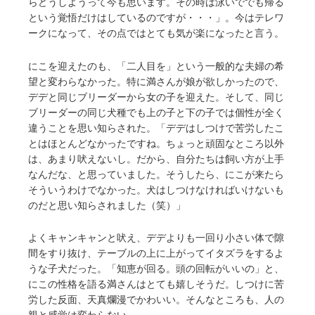
らどうしようって今も思います。その時は泳いででも帰る
という覚悟だけはしているのですが・・・」。今はテレワ
ークになって、その点ではとても気が楽になったと言う。
にこを迎えたのも、「二人目を」という一般的な夫婦の希
望と変わらなかった。特に満さんが娘が欲しかったので、
デデと同じブリーダーから女の子を迎えた。そして、同じ
ブリーダーの同じ犬種でも上の子と下の子では個性が全く
違うことを思い知らされた。「デデはしつけで苦労したこ
とはほとんどなかったですね。ちょっと頑固なところ以外
は、あまり吠えないし。だから、自分たちは飼い方が上手
なんだな、と思っていました。そうしたら、にこが来たら
そういうわけでなかった。犬はしつけなければいけないも
のだと思い知らされました（笑）」
よくキャンキャンと吠え、デデよりも一回り小さい体で隙
間をすり抜け、テーブルの上に上がってイタズラをするよ
うな子犬だった。「知恵が回る。頭の回転がいいの」と、
にこの性格を語る満さんはとても嬉しそうだ。しつけに苦
労した反面、天真爛漫でかわいい。そんなところも、人の