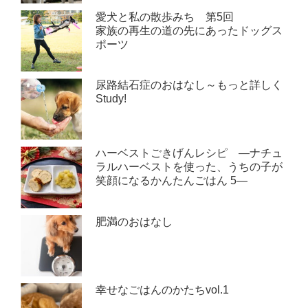
愛犬と私の散歩みち 第5回
家族の再生の道の先にあったドッグス
ポーツ
尿路結石症のおはなし～もっと詳しく
Study!
ハーベストごきげんレシピ ―ナチュ
ラルハーベストを使った、うちの子が
笑顔になるかんたんごはん 5―
肥満のおはなし
幸せなごはんのかたちvol.1