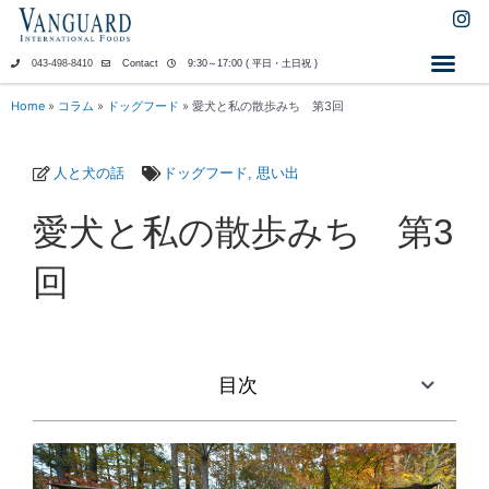
内
I
n
容
s
を
043-498-8410
Contact
9:30～17:00 ( 平日・土日祝 )
t
ス
a
キ
Home
»
コラム
»
ドッグフード
»
愛犬と私の散歩みち 第3回
g
ッ
r
a
プ
m
人と犬の話
ドッグフード
,
思い出
愛犬と私の散歩みち 第3
回
目次