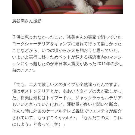
廣谷満さん撮影
子供に恵まれなかったこと、裕美さんの実家で飼っていた
ヨークシャーテリアをキャンプに連れて行って楽しかった
ことなどから、いつの頃からか犬を飼おうと思っていた。
いよいよ実行に移すためペットが飼える横浜市内のマンシ
ョンに引っ越したのが東日本大震災があった2011年の少し
前のことだ。
「でも、二人で欲しい犬のタイプが全然違ったんですよ。
僕はボストンテリアとか、ああいうタイプの犬が欲しかっ
た。裕美は最初はトイプードル。ジャックラッセルテリア
もいいと言っていたけれど、運動量が多いと聞いて断念。
そんな時に外国のケーブルテレビ番組でウエスティが紹介
されていて、もうすごくかわいい。『なんだこの犬、これ
にしよう』と言って（笑）」