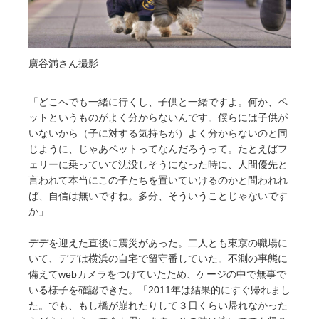
廣谷満さん撮影
「どこへでも一緒に行くし、子供と一緒ですよ。何か、ペ
ットというものがよく分からないんです。僕らには子供が
いないから（子に対する気持ちが）よく分からないのと同
じように、じゃあペットってなんだろうって。たとえばフ
ェリーに乗っていて沈没しそうになった時に、人間優先と
言われて本当にこの子たちを置いていけるのかと問われれ
ば、自信は無いですね。多分、そういうことじゃないです
か」
デデを迎えた直後に震災があった。二人とも東京の職場に
いて、デデは横浜の自宅で留守番していた。不測の事態に
備えてwebカメラをつけていたため、ケージの中で無事で
いる様子を確認できた。「2011年は結果的にすぐ帰れまし
た。でも、もし橋が崩れたりして３日くらい帰れなかった