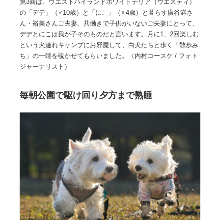
第3回は、ウエストハイランドホワイトテリア（ウエスティ）
の「デデ」（♂10歳）と「にこ」（♀4歳）と暮らす廣谷満さ
ん・裕美さんご夫妻。共働きで子供がいないご夫妻にとって、
デデとにこは我が子そのものだと言います。月に1、2回楽しむ
という犬連れキャンプにお邪魔して、白犬たちと歩く「散歩み
ち」の一端を覗かせてもらいました。（内村コースケ / フォト
ジャーナリスト）
毎朝公園で駆け回り夕方まで熟睡