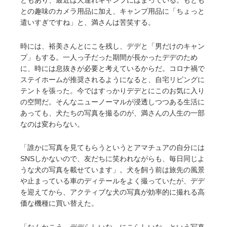
ともあり、最近は犬連れキャンプにはまっている。もとも
との趣味のカメラ用品に加え、キャンプ用品に「ちょっと
遣いすぎですね」と、満さんは苦笑する。
時には、裕美さんとにこを残し、デデと「男だけのキャン
プ」もする。一人っ子だった期間が長かったデデのため
に、時には息抜きが必要と考えているからだ。コロナ禍で
ステイホームが推奨されるようになると、自宅リビングに
テントを張った。今ではすっかりデデとにこのお気に入り
の空間だ。そんなニューノーマルが浸透しつつある生活に
あっても、犬たちの写真を撮るのが、満さんの人生の一部
なのは変わらない。
「誰かに写真を見てもらうというとアマチュアの自分には
SNSしかないので、友だちに笑われながらも、毎日同じよ
うな犬の写真を載せています」。犬を飼う前は旅先の風景
や止まっている車のディテールをよく撮っていたが、デデ
を迎えてから、アクティブな犬の写真が効率的に撮れる高
価な機種に買い替えた。
「なんかこう、デデらしいな、にこらしいな、という写真