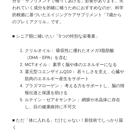
分を「サプリメントで補ってあげる」必要があります。失
われていく成分を的確に補うためにおすすめなのが、科学
的根拠に基づいたエイジングケアサプリメント「7歳から
のプレミアクリル」です。
■ シニア期に補いたい「5つの特別な栄養素」
クリルオイル： 吸収性に優れたオメガ3脂肪酸
（DHA・EPA）を含む
MCTオイル： 素早く脳や体のエネルギーになる
還元型コエンザイムQ10： 若々しさを支え、心臓や
筋肉のエネルギー産生をサポート
プラズマローゲン： 考える力をサポートし、脳の情
報伝達と保護を助ける
ルテイン・ゼアキサンチン： 網膜や水晶体に存在
し、目の健康維持に不可欠
■ ただ「体に入れる」だけじゃない！新技術でしっかり届
く