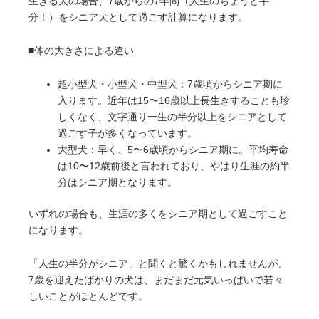
生きる犬の場合、7歳からの7年間（人生のちょうど半
分！）をシニア犬として過ごす計算になります。
■体の大きさによる違い
超小型犬・小型犬・中型犬：7歳頃からシニア期に
入ります。近年は15〜16歳以上長生きすることも珍
しくなく、文字通り一生の半分以上をシニアとして
過ごす子が多くなっています。
大型犬：早く、5〜6歳頃からシニア期に。平均寿命
は10〜12歳前後と言われており、やはり生涯の約半
分はシニア期となります。
いずれの場合も、生涯の多くをシニア期として過ごすこと
になります。
「人生の半分がシニア」と聞くと驚くかもしれませんが、
7歳を迎えたばかりの犬は、まだまだ元気いっぱいで若々
しいことがほとんどです。