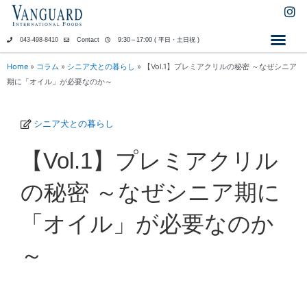
内
I
n
容
s
を
043-498-8410
Contact
9:30～17:00 ( 平日・土日祝 )
t
ス
a
キ
Home
»
コラム
»
シニア犬との暮らし
»
【Vol.1】プレミアクリルの秘密 ～なぜシニア
g
ッ
期に「オイル」が必要なのか～
r
a
プ
m
シニア犬との暮らし
【Vol.1】プレミアクリル
の秘密 ～なぜシニア期に
「オイル」が必要なのか
～