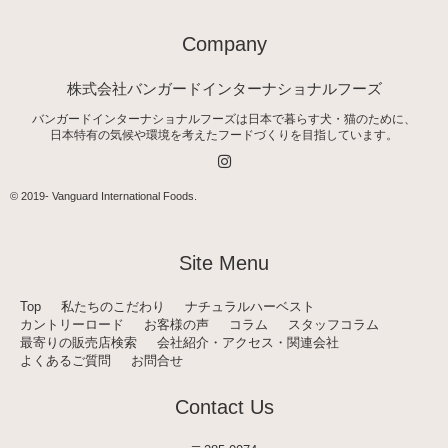
Company
株式会社バンガードインターナショナルフーズ
バンガードインターナショナルフーズは日本で暮らす犬・猫のために、
日本特有の気候や環境を考えたフードづくりを目指しています。
I
n
s
t
© 2019-
Vanguard International Foods
.
a
g
r
a
Site Menu
m
Top
私たちのこだわり
ナチュラルハーベスト
カントリーロード
お客様の声
コラム
スタッフコラム
最寄りの販売店検索
会社紹介・アクセス・関連会社
よくあるご質問
お問合せ
Contact Us